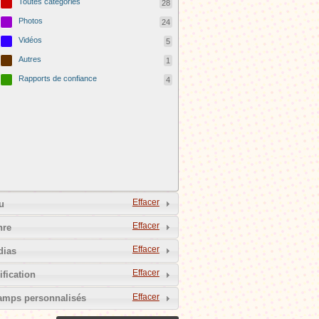
Toutes catégories
28
Photos
24
Vidéos
5
Autres
1
Rapports de confiance
4
Effacer
u
Effacer
nre
Effacer
dias
Effacer
ification
Effacer
mps personnalisés