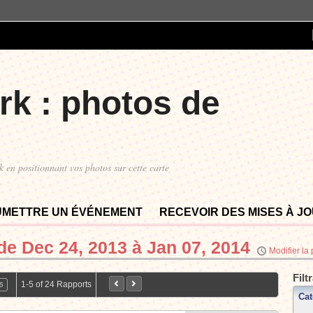
rk : photos de
k en positionnant vos photos sur cette carte
UMETTRE UN ÉVÉNEMENT
RECEVOIR DES MISES À J
 de
Dec 24, 2013 à Jan 07, 2014
Modifier la
Filt
1-5 of 24 Rapports
5
Cat