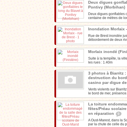
Deux digues gonflab
Pontivy (Morbihan)
Deux digues gonflables on
centaine de mètres de lo
Inondation Morlaix 
Rue de Brest inondée jus
débordement de deux riviè
Morlaix inondé (Fin
Suite à la tempête, la vi
les rues : 1.40m
3 photos à Biarritz 
destruction du bord
casino par digue d
Vents violents sur Biarri
le bord de mer, présence.
La toiture endommag
fêtes/Préau scolair
en réparation
0
A Oust-Marest, dans la S
par la chute de celle du p