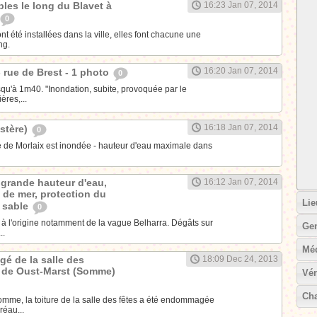
les le long du Blavet à
16:23 Jan 07, 2014
0
t été installées dans la ville, elles font chacune une
ng.
16:20 Jan 07, 2014
- rue de Brest - 1 photo
0
qu'à 1m40. "Inondation, subite, provoquée par le
res,...
16:18 Jan 07, 2014
istère)
0
lle de Morlaix est inondée - hauteur d'eau maximale dans
: grande hauteur d'eau,
16:12 Jan 07, 2014
 de mer, protection du
Lie
e sable
0
tz à l'origine notamment de la vague Belharra. Dégâts sur
Ge
..
Mé
é de la salle des
18:09 Dec 24, 2013
e de Oust-Marst (Somme)
Vér
Cha
omme, la toiture de la salle des fêtes a été endommagée
réau...