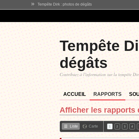
»
Tempête Dirk : photos de dégâts
Tempête Di
dégâts
Contribuez à l'information sur la tempête Dir
ACCUEIL
RAPPORTS
SO
Afficher les rapports
Liste
Carte
1
2
3
4