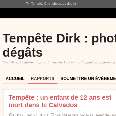
»
Tempête Dirk : photos de dégâts
Tempête Dirk : pho
dégâts
Contribuez à l'information sur la tempête Dirk en positionnant vos photos sur 
ACCUEIL
RAPPORTS
SOUMETTRE UN ÉVÉNEM
Tempête : un enfant de 12 ans est
mort dans le Calvados
00:32 Dec 24 2013
Saint-Germain-de-Tallevende-la