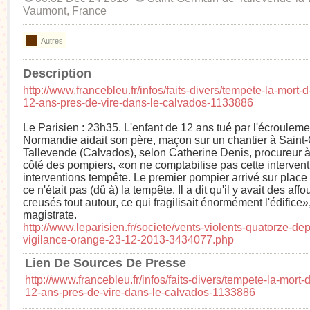
Vaumont, France
Autres
Description
http://www.francebleu.fr/infos/faits-divers/tempete-la-mort-
12-ans-pres-de-vire-dans-le-calvados-1133886
Le Parisien : 23h35. L'enfant de 12 ans tué par l'écroulem
Normandie aidait son père, maçon sur un chantier à Saint
Tallevende (Calvados), selon Catherine Denis, procureur 
côté des pompiers, «on ne comptabilise pas cette intervent
interventions tempête. Le premier pompier arrivé sur place
ce n'était pas (dû à) la tempête. Il a dit qu'il y avait des aff
creusés tout autour, ce qui fragilisait énormément l'édifice»
magistrate.
http://www.leparisien.fr/societe/vents-violents-quatorze-d
vigilance-orange-23-12-2013-3434077.php
Lien De Sources De Presse
http://www.francebleu.fr/infos/faits-divers/tempete-la-mort-
12-ans-pres-de-vire-dans-le-calvados-1133886