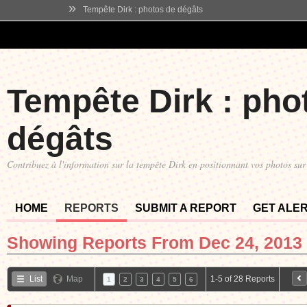
»
Tempête Dirk : photos de dégâts
Tempête Dirk : pho
dégâts
Contribuez à l'information sur la tempête Dirk en positionnant vos photos sur 
HOME
REPORTS
SUBMIT A REPORT
GET ALE
Showing Reports From
Dec 24, 2013 
List
Map
1-5 of 28 Reports
1
2
3
4
5
6