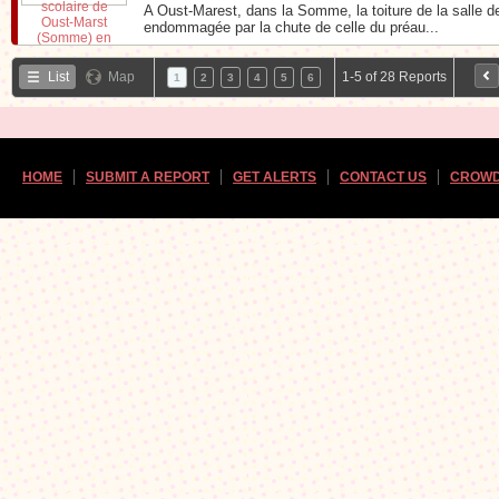
A Oust-Marest, dans la Somme, la toiture de la salle d
endommagée par la chute de celle du préau...
List
Map
1-5 of 28 Reports
1
2
3
4
5
6
HOME
SUBMIT A REPORT
GET ALERTS
CONTACT US
CROWD