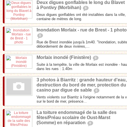
Deux digues gonflables le long du Blavet
à Pontivy (Morbihan)
0
Deux digues gonflables ont été installées dans la ville,
centaine de mètres de long.
Inondation Morlaix - rue de Brest - 1 photo
0
Rue de Brest inondée jusqu'à 1m40. "Inondation, subite
débordement de deux rivières,...
Morlaix inondé (Finistère)
0
Suite à la tempête, la ville de Morlaix est inondée - h
dans les rues : 1.40m
3 photos à Biarritz : grande hauteur d'eau,
destruction du bord de mer, protection du
casino par digue de sable
0
Vents violents sur Biarritz à l'origine notamment de la
sur le bord de mer, présence...
La toiture endommagé de la salle des
fêtes/Préau scolaire de Oust-Marst
(Somme) en réparation
0