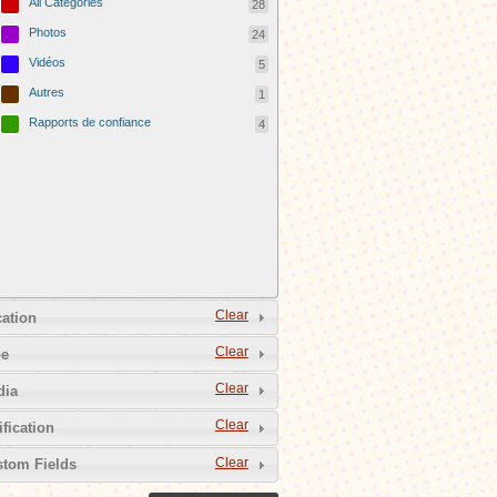
All Categories
28
Photos
24
Vidéos
5
Autres
1
Rapports de confiance
4
Clear
ation
Clear
pe
Clear
dia
Clear
ification
Clear
tom Fields