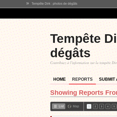
»
Tempête Dirk : photos de dégâts
Tempête Di
dégâts
Contribuez à l'information sur la tempête Dir
HOME
REPORTS
SUBMIT
Showing Reports Fr
List
Map
1
2
3
4
5