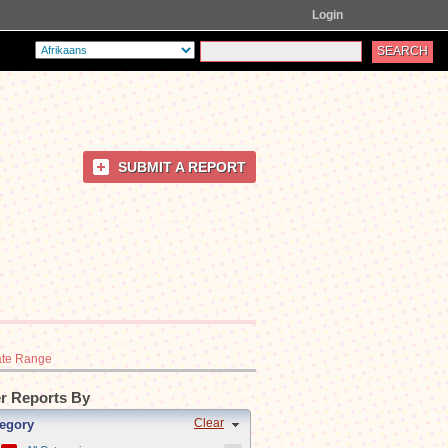
Login
SUBMIT A REPORT
te Range
er Reports By
Clear
egory