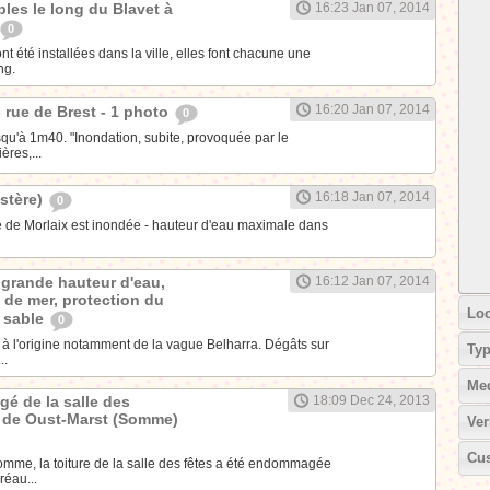
les le long du Blavet à
16:23 Jan 07, 2014
0
t été installées dans la ville, elles font chacune une
ng.
16:20 Jan 07, 2014
- rue de Brest - 1 photo
0
qu'à 1m40. "Inondation, subite, provoquée par le
res,...
16:18 Jan 07, 2014
istère)
0
lle de Morlaix est inondée - hauteur d'eau maximale dans
: grande hauteur d'eau,
16:12 Jan 07, 2014
 de mer, protection du
Loc
e sable
0
tz à l'origine notamment de la vague Belharra. Dégâts sur
Ty
..
Me
é de la salle des
18:09 Dec 24, 2013
e de Oust-Marst (Somme)
Ver
Cus
omme, la toiture de la salle des fêtes a été endommagée
réau...