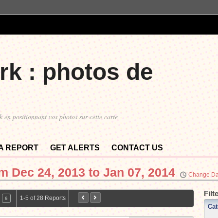
rk : photos de
k en positionnant vos photos sur cette carte
 A REPORT
GET ALERTS
CONTACT US
om
Dec 24, 2013 to Jan 07, 2014
Change Da
Filt
1-5 of 28 Reports
6
Cat