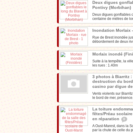
Deux digues gonflab
Pontivy (Morbihan)
Deux digues gonflables on
centaine de mètres de lo
Inondation Morlaix 
Rue de Brest inondée jus
débordement de deux riviè
Morlaix inondé (Fin
Suite à la tempête, la vi
les rues : 1.40m
3 photos à Biarritz 
destruction du bord
casino par digue d
Vents violents sur Biarri
le bord de mer, présence.
La toiture endommag
fêtes/Préau scolair
en réparation
0
A Oust-Marest, dans la S
par la chute de celle du p