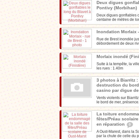
Deux digues gonflab
Pontivy (Morbihan)
Deux digues gonflables on
centaine de mètres de lo
Inondation Morlaix 
Rue de Brest inondée jus
débordement de deux riviè
Morlaix inondé (Fin
Suite à la tempête, la vi
les rues : 1.40m
3 photos à Biarritz 
destruction du bord
casino par digue d
Vents violents sur Biarri
le bord de mer, présence.
La toiture endommag
fêtes/Préau scolair
en réparation
0
A Oust-Marest, dans la S
par la chute de celle du p