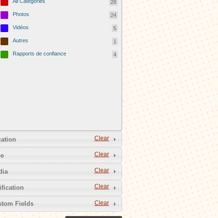
All Categories
28
Photos
24
Vidéos
5
Autres
1
Rapports de confiance
4
Clear
ation
Clear
pe
Clear
dia
Clear
ification
Clear
tom Fields