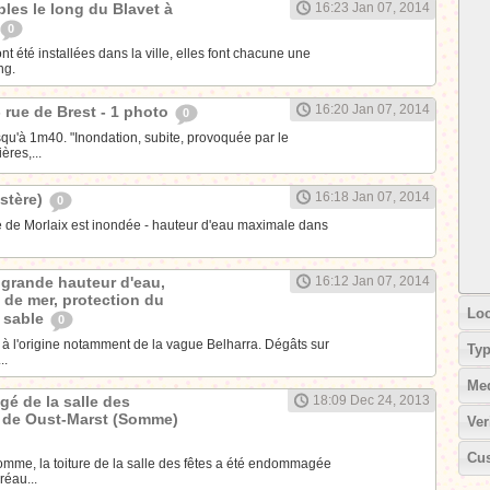
les le long du Blavet à
16:23 Jan 07, 2014
0
t été installées dans la ville, elles font chacune une
ng.
16:20 Jan 07, 2014
- rue de Brest - 1 photo
0
qu'à 1m40. "Inondation, subite, provoquée par le
res,...
16:18 Jan 07, 2014
istère)
0
lle de Morlaix est inondée - hauteur d'eau maximale dans
: grande hauteur d'eau,
16:12 Jan 07, 2014
 de mer, protection du
Loc
e sable
0
tz à l'origine notamment de la vague Belharra. Dégâts sur
Ty
..
Me
é de la salle des
18:09 Dec 24, 2013
e de Oust-Marst (Somme)
Ver
Cus
omme, la toiture de la salle des fêtes a été endommagée
réau...