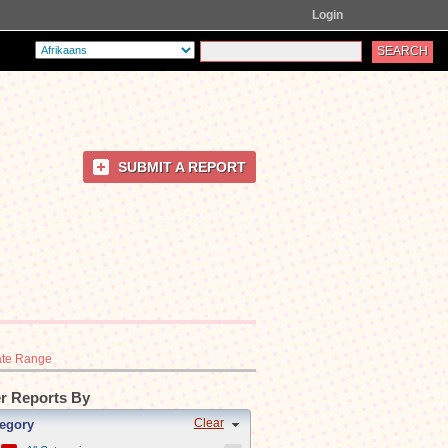
Login
SUBMIT A REPORT
te Range
er Reports By
Clear
egory