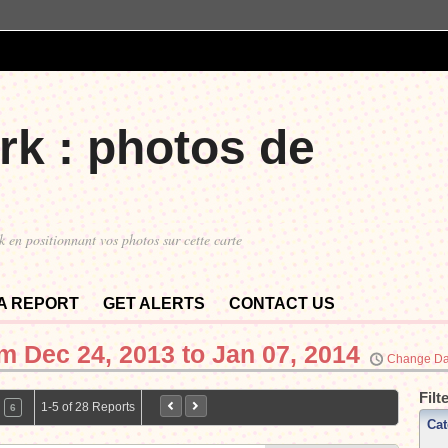
rk : photos de
k en positionnant vos photos sur cette carte
 A REPORT
GET ALERTS
CONTACT US
om
Dec 24, 2013 to Jan 07, 2014
Change Da
Filt
1-5 of 28 Reports
6
Cat