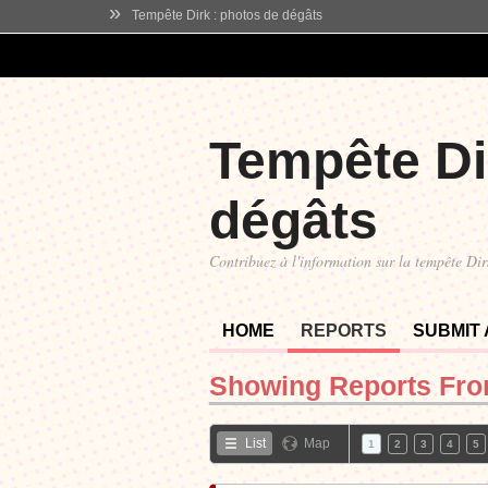
»
Tempête Dirk : photos de dégâts
Tempête Di
dégâts
Contribuez à l'information sur la tempête Dir
HOME
REPORTS
SUBMIT
Showing Reports Fr
List
Map
1
2
3
4
5