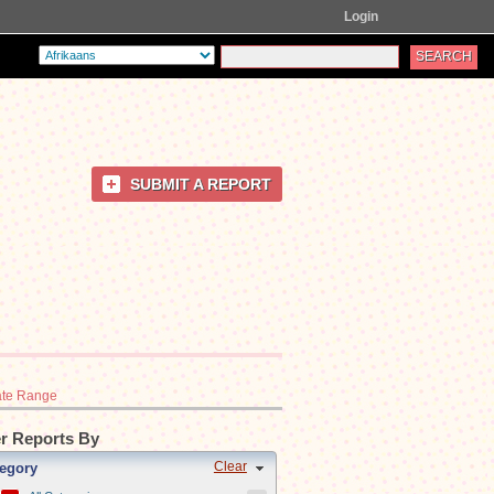
Login
SUBMIT A REPORT
te Range
er Reports By
Clear
egory