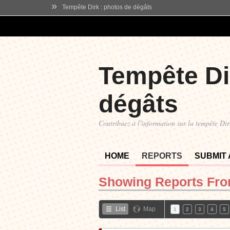
»
Tempête Dirk : photos de dégâts
Tempête Di
dégâts
Contribuez à l'information sur la tempête Dir
HOME
REPORTS
SUBMIT
Showing Reports Fr
List
Map
1
2
3
4
5