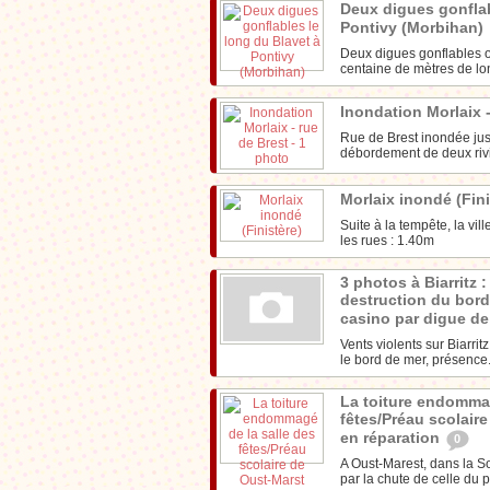
Deux digues gonflab
Pontivy (Morbihan)
Deux digues gonflables on
centaine de mètres de lo
Inondation Morlaix 
Rue de Brest inondée jus
débordement de deux riviè
Morlaix inondé (Fin
Suite à la tempête, la vi
les rues : 1.40m
3 photos à Biarritz 
destruction du bord
casino par digue d
Vents violents sur Biarri
le bord de mer, présence.
La toiture endommag
fêtes/Préau scolair
en réparation
0
A Oust-Marest, dans la S
par la chute de celle du p