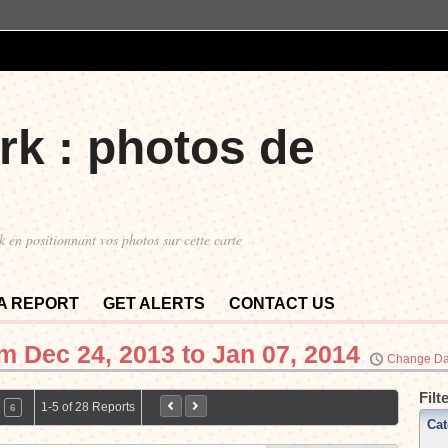
rk : photos de
k en positionnant vos photos sur cette carte
 A REPORT
GET ALERTS
CONTACT US
om
Dec 24, 2013 to Jan 07, 2014
Change Da
Filt
1-5 of 28 Reports
6
Cat