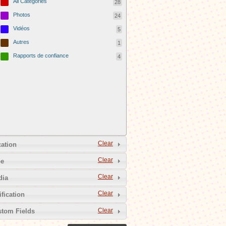
All Categories
28
Photos
24
Vidéos
5
Autres
1
Rapports de confiance
4
Clear
ation
Clear
pe
Clear
dia
Clear
ification
Clear
tom Fields