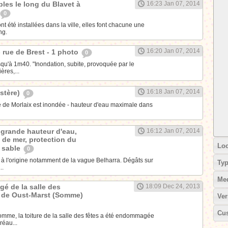
les le long du Blavet à
16:23 Jan 07, 2014
0
t été installées dans la ville, elles font chacune une
ng.
16:20 Jan 07, 2014
- rue de Brest - 1 photo
0
qu'à 1m40. "Inondation, subite, provoquée par le
res,...
16:18 Jan 07, 2014
istère)
0
lle de Morlaix est inondée - hauteur d'eau maximale dans
: grande hauteur d'eau,
16:12 Jan 07, 2014
 de mer, protection du
Loc
e sable
0
tz à l'origine notamment de la vague Belharra. Dégâts sur
Ty
..
Me
é de la salle des
18:09 Dec 24, 2013
e de Oust-Marst (Somme)
Ver
Cus
omme, la toiture de la salle des fêtes a été endommagée
réau...