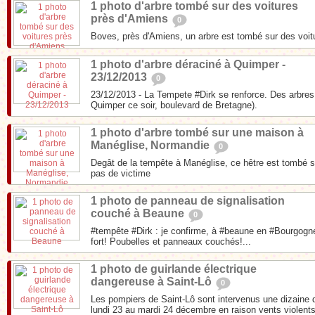
1 photo d'arbre tombé sur des voitures
près d'Amiens
0
Boves, près d'Amiens, un arbre est tombé sur des voit
1 photo d'arbre déraciné à Quimper -
23/12/2013
0
23/12/2013 - La Tempete #Dirk se renforce. Des arbres n
Quimper ce soir, boulevard de Bretagne).
1 photo d'arbre tombé sur une maison à
Manéglise, Normandie
0
Degât de la tempête à Manéglise, ce hêtre est tombé 
pas de victime
1 photo de panneau de signalisation
couché à Beaune
0
#tempête #Dirk : je confirme, à #beaune en #Bourgogne,
fort! Poubelles et panneaux couchés!...
1 photo de guirlande électrique
dangereuse à Saint-Lô
0
Les pompiers de Saint-Lô sont intervenus une dizaine d
lundi 23 au mardi 24 décembre en raison vents violents.