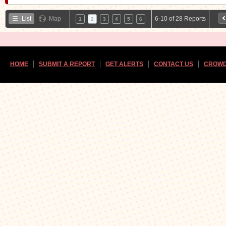
List
Map
6-10 of 28 Reports
1
2
3
4
5
6
HOME
SUBMIT A REPORT
GET ALERTS
CONTACT US
CROWD