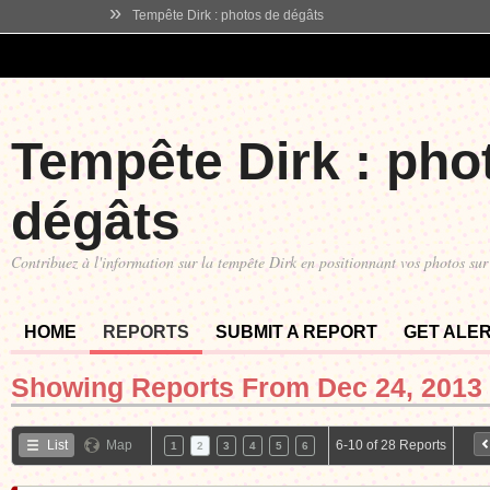
»
Tempête Dirk : photos de dégâts
Tempête Dirk : pho
dégâts
Contribuez à l'information sur la tempête Dirk en positionnant vos photos sur 
HOME
REPORTS
SUBMIT A REPORT
GET ALE
Showing Reports From
Dec 24, 2013 
List
Map
6-10 of 28 Reports
1
2
3
4
5
6